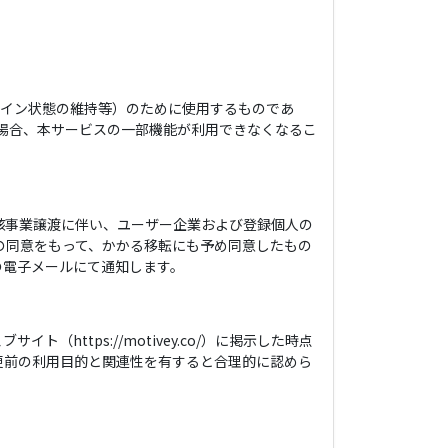
ログイン状態の維持等）のために使用するものであ
の場合、本サービスの一部機能が利用できなくなるこ
該事業譲渡に伴い、ユーザー企業および登録個人の
の同意をもって、かかる移転にも予め同意したもの
の電子メールにて通知します。
ttps://motivey.co/）に掲示した時点
更前の利用目的と関連性を有すると合理的に認めら