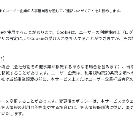
まずユーザー企業の人事担当者を通じてご連絡いただくことをお勧めします。
ieを使用することがあります。Cookieは、ユーザーの利便性向上（
ザの設定によりCookieの受け入れを拒否することができますが、そ
い）
た場合（会社分割その他事業が移転するあらゆる場合を含みます）、当
に移転することがあります。ユーザー企業は、利用規約第20条第２項へ
当社は当該事業譲渡の前に、本サービス上またはユーザー企業担当者宛
）
変更することがあります。変更後のポリシーは、本サービスのウェブサイト（h
た個人情報の利用目的を変更する場合には、個人情報保護法に従い、変
知いたします。