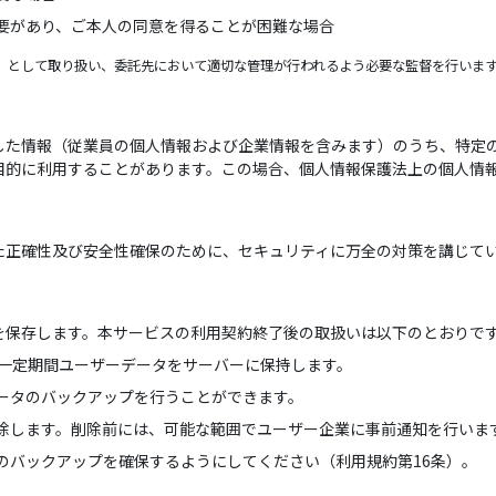
要があり、ご本人の同意を得ることが困難な場合
」として取り扱い、委託先において適切な管理が行われるよう必要な監督を行いま
した情報（従業員の個人情報および企業情報を含みます）のうち、特定
目的に利用することがあります。この場合、個人情報保護法上の個人情
た正確性及び安全性確保のために、セキュリティに万全の対策を講じて
を保存します。本サービスの利用契約終了後の取扱いは以下のとおりで
る一定期間ユーザーデータをサーバーに保持します。
ータのバックアップを行うことができます。
除します。削除前には、可能な範囲でユーザー企業に事前通知を行いま
のバックアップを確保するようにしてください（利用規約第16条）。